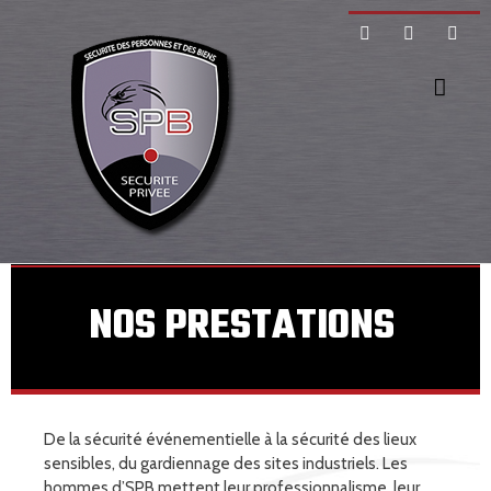
Skip
Facebook
Twitter
Inst
to
content
NOS PRESTATIONS
De la sécurité événementielle à la sécurité des lieux
sensibles, du gardiennage des sites industriels. Les
hommes d’SPB mettent leur professionnalisme, leur