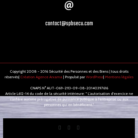
contact@spbsecu.com
Copyright 2008 - 2016 Sécurité des Personnes et des Biens | tous droits
réservés|
Création Agence Arxama
| Propulsé par
WordPress
|
Mentions légales
CNAPS N° AUT-069-2113-09-08-20140397616
Article L612-14 du code de la sécurité intérieure: " L’autorisation d'exercice ne
confère aucune prérogative de puissance publique à l'entreprise ou aux
personnes qui en bénéficient."
Facebook
Twitter
Instagram